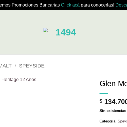
emos Promociones Bancarias
Click acá
para conocerlas!
Desca
MALT
/
SPEYSIDE
Glen Mo
134.70
$
Sin existencias
Categoría:
Spey