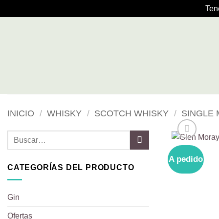
Ten
Saltar
al
contenido
INICIO
/
WHISKY
/
SCOTCH WHISKY
/
SINGLE 
Buscar
por:
A pedido
CATEGORÍAS DEL PRODUCTO
Gin
Ofertas