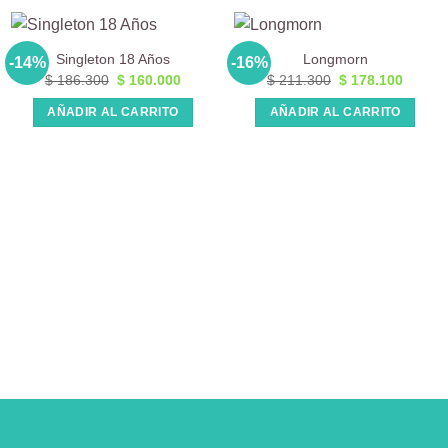
Singleton 18 Años
Longmorn
-14%
-16%
El
El
El
El
$
186.300
$
160.000
$
211.300
$
178.100
precio
precio
precio
precio
original
actual
original
actual
AÑADIR AL CARRITO
AÑADIR AL CARRITO
era:
es:
era:
es:
$ 186.300.
$ 160.000.
$ 211.300.
$ 178.