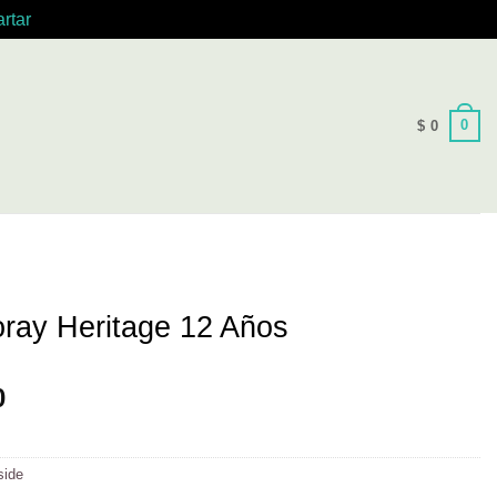
rtar
0
$
0
ray Heritage 12 Años
0
side