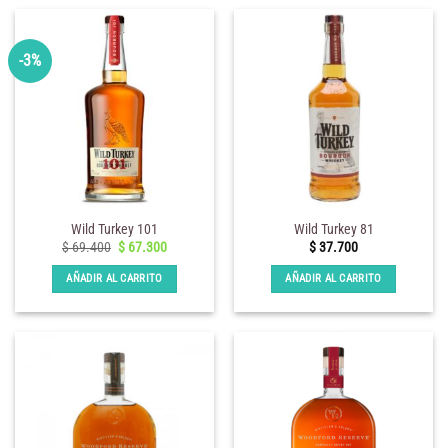
-3%
Wild Turkey 101
Wild Turkey 81
El
El
$
69.400
$
67.300
$
37.700
precio
precio
original
actual
AÑADIR AL CARRITO
AÑADIR AL CARRITO
era:
es:
$ 69.400.
$ 67.300.