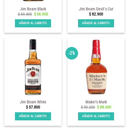
Jim Beam Black
Jim Beam Devil´s Cut
El
El
$
69.400
$
66.900
$
82.900
precio
precio
original
actual
AÑADIR AL CARRITO
AÑADIR AL CARRITO
era:
es:
$ 69.400.
$ 66.900.
-2%
Jim Beam White
Maker’s Mark
El
El
$
37.800
$
90.200
$
88.600
precio
precio
original
actual
AÑADIR AL CARRITO
AÑADIR AL CARRITO
era:
es:
$ 90.200.
$ 88.600.