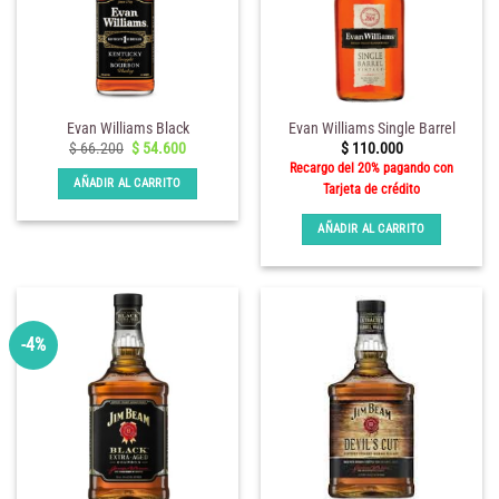
Evan Williams Black
Evan Williams Single Barrel
El
El
$
66.200
$
54.600
$
110.000
precio
precio
Recargo del 20% pagando con
original
actual
AÑADIR AL CARRITO
Tarjeta de crédito
era:
es:
$ 66.200.
$ 54.600.
AÑADIR AL CARRITO
-4%