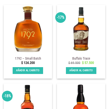
-17%
1792 – Small Batch
Buffalo Trace
El
El
$
124.200
$
69.500
$
57.500
precio
precio
original
actual
AÑADIR AL CARRITO
AÑADIR AL CARRITO
era:
es:
$ 69.500.
$ 57.500.
-18%