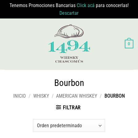
Tenemos Promociones Bancarias
Click acá
para conocerlas!
Descartar
Saltar
al
contenido
0
Bourbon
INICIO
/
WHISKY
/
AMERICAN WHISKEY
/
BOURBON
FILTRAR