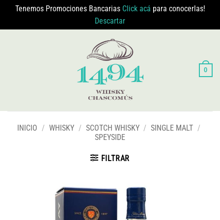
Tenemos Promociones Bancarias
Click acá
para conocerlas!
Descartar
Saltar
al
contenido
0
INICIO
/
WHISKY
/
SCOTCH WHISKY
/
SINGLE MALT
/
SPEYSIDE
FILTRAR