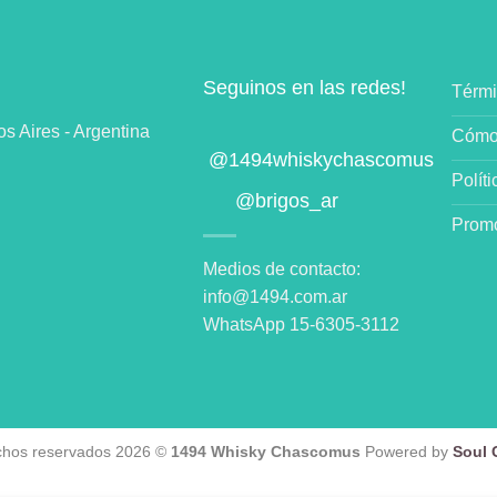
Seguinos en las redes!
Térmi
 Aires - Argentina
Cómo
@1494whiskychascomus
Polít
@brigos_ar
Promo
Medios de contacto:
info@1494.com.ar
WhatsApp 15-6305-3112
chos reservados 2026 ©
1494 Whisky Chascomus
Powered by
Soul C