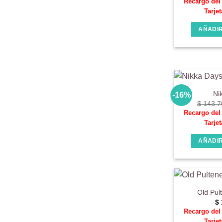
Recargo de
Tarjet
AÑADIR
Ni
-16%
$
143.7
Recargo de
Tarjet
AÑADIR
Old Pul
$
Recargo de
Tarjet