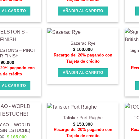
 AL CARRITO
AÑADIR AL CARRITO
Sazerac Rye
$
100.000
LSTON’S – PINOT
Sign
Recargo del 20% pagando con
R FINISH
Tarjeta de crédito
90.000
l 20% pagando con
Rec
AÑADIR AL CARRITO
a de crédito
 AL CARRITO
Talisker Port Ruighe
TO
$
153.300
Y AO – WORLD
Recargo del 20% pagando con
Rec
(SIN ESTUCHE)
Tarjeta de crédito
El
El
00
$
165.000