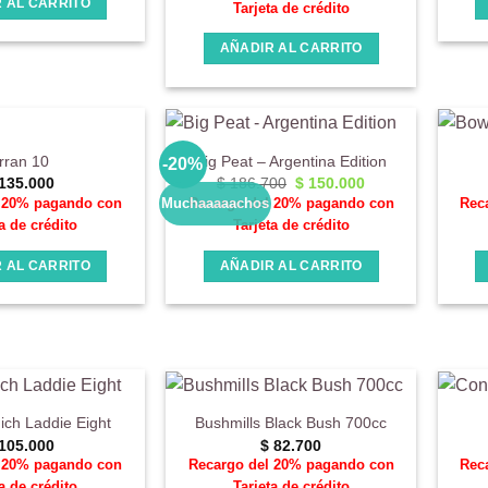
 AL CARRITO
Tarjeta de crédito
AÑADIR AL CARRITO
rran 10
Big Peat – Argentina Edition
-20%
El
El
135.000
$
186.700
$
150.000
precio
precio
l 20% pagando con
Recargo del 20% pagando con
Rec
Muchaaaaachos
original
actual
a de crédito
Tarjeta de crédito
era:
es:
$ 186.700.
$ 150.000.
 AL CARRITO
AÑADIR AL CARRITO
ich Laddie Eight
Bushmills Black Bush 700cc
105.000
$
82.700
l 20% pagando con
Recargo del 20% pagando con
Rec
a de crédito
Tarjeta de crédito