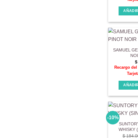
AÑADIR
SAMUEL GE
NOI
$
Recargo de
Tarjet
AÑADIR
-10%
SUNTOR
WHISKY 
$
184.0