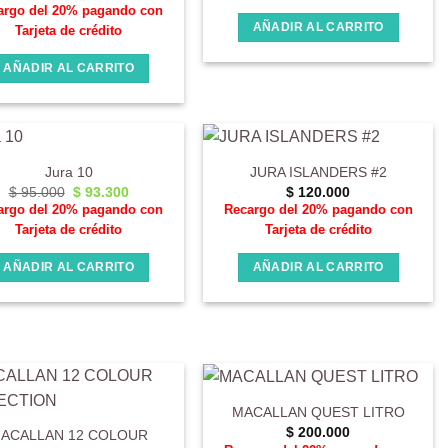
argo del 20% pagando con
AÑADIR AL CARRITO
Tarjeta de crédito
AÑADIR AL CARRITO
Jura 10
JURA ISLANDERS #2
El
El
$
95.000
$
93.300
$
120.000
precio
precio
argo del 20% pagando con
Recargo del 20% pagando con
original
actual
Tarjeta de crédito
Tarjeta de crédito
era:
es:
$ 95.000.
$ 93.300.
AÑADIR AL CARRITO
AÑADIR AL CARRITO
MACALLAN QUEST LITRO
$
200.000
ACALLAN 12 COLOUR