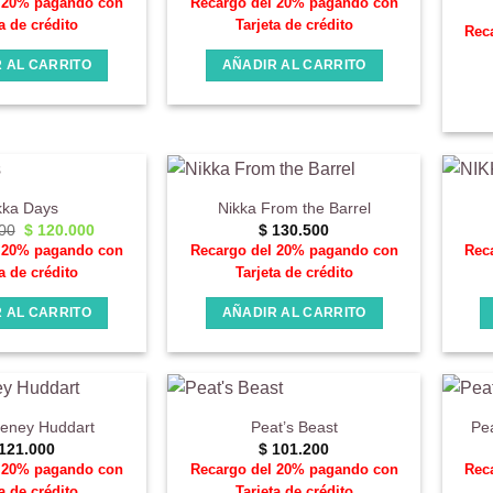
l 20% pagando con
Recargo del 20% pagando con
a de crédito
Tarjeta de crédito
Rec
 AL CARRITO
AÑADIR AL CARRITO
kka Days
Nikka From the Barrel
El
El
00
$
120.000
$
130.500
precio
precio
l 20% pagando con
Recargo del 20% pagando con
Rec
original
actual
a de crédito
Tarjeta de crédito
era:
es:
$ 143.700.
$ 120.000.
 AL CARRITO
AÑADIR AL CARRITO
teney Huddart
Peat’s Beast
Pea
121.000
$
101.200
l 20% pagando con
Recargo del 20% pagando con
Rec
a de crédito
Tarjeta de crédito