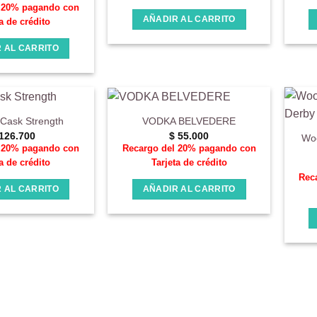
precio
precio
l 20% pagando con
original
actual
AÑADIR AL CARRITO
a de crédito
era:
es:
$ 184.000.
$ 165.000.
 AL CARRITO
 Cask Strength
VODKA BELVEDERE
126.700
$
55.000
Woo
l 20% pagando con
Recargo del 20% pagando con
a de crédito
Tarjeta de crédito
Rec
 AL CARRITO
AÑADIR AL CARRITO