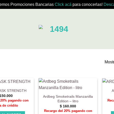
emos Promociones Bancarias
Click acá
para conocerlas!
Desca
Mostr
ASK STRENGTH
A
150.000
Ardbeg Smoketrails Manzanilla
l 20% pagando con
Rec
Edition – litro
a de crédito
$
160.000
Recargo del 20% pagando con