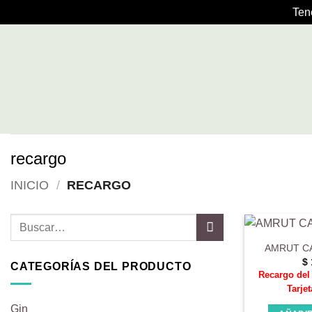
Ten
Saltar
al
contenido
recargo
INICIO
/
RECARGO
Buscar
por:
AMRUT C
$
CATEGORÍAS DEL PRODUCTO
Recargo de
Tarjet
Gin