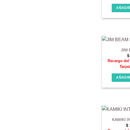
AÑADIR
JIM
$
Recargo de
Tarjet
AÑADIR
KAMIKI 
$