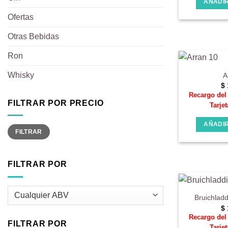
AÑADIR
Ofertas
Otras Bebidas
Ron
Whisky
A
$
Recargo de
FILTRAR POR PRECIO
Tarjet
AÑADIR
Precio
Precio
FILTRAR
mínimo
máximo
FILTRAR POR
Bruichladd
$
Recargo de
FILTRAR POR
Tarjet