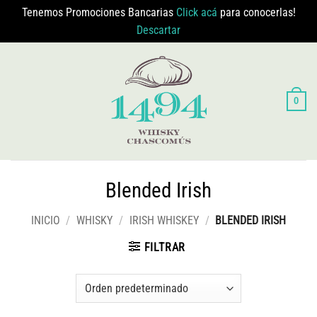
Tenemos Promociones Bancarias
Click acá
para conocerlas!
Descartar
Saltar
al
contenido
0
Blended Irish
INICIO
/
WHISKY
/
IRISH WHISKEY
/
BLENDED IRISH
FILTRAR