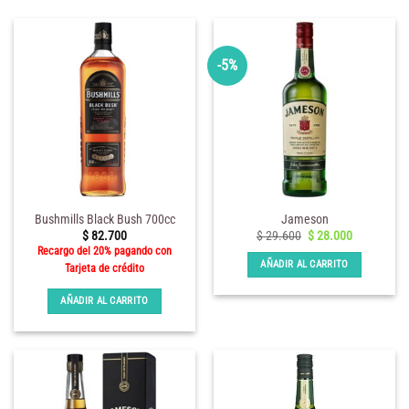
-5%
Bushmills Black Bush 700cc
Jameson
El
El
$
82.700
$
29.600
$
28.000
precio
precio
Recargo del 20% pagando con
original
actual
AÑADIR AL CARRITO
Tarjeta de crédito
era:
es:
$ 29.600.
$ 28.000.
AÑADIR AL CARRITO