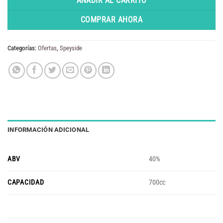
original
actual
AÑADIR AL CARRITO
era:
es:
COMPRAR AHORA
$ 186.300.
$ 160.000.
Categorías:
Ofertas
,
Speyside
INFORMACIÓN ADICIONAL
ABV
40%
CAPACIDAD
700cc