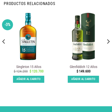
PRODUCTOS RELACIONADOS
-3%
Singleton 15 Años
Glenfiddich 12 Años
El
El
$
124.200
$
120.700
$
149.600
precio
precio
original
actual
AÑADIR AL CARRITO
AÑADIR AL CARRITO
era:
es:
$ 124.200.
$ 120.700.