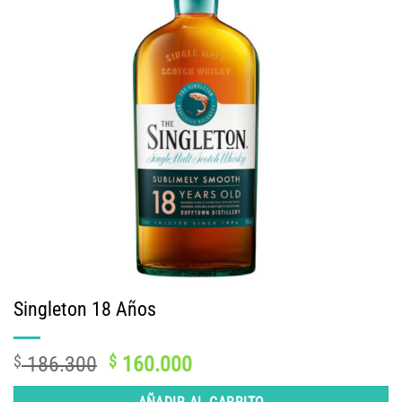
Singleton 18 Años
El
El
$
186.300
$
160.000
precio
precio