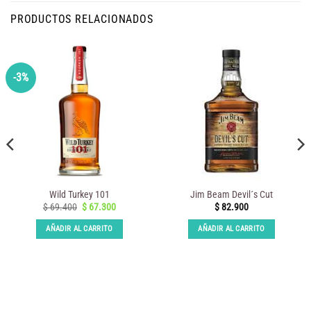
PRODUCTOS RELACIONADOS
-3%
Wild Turkey 101
Jim Beam Devil´s Cut
El
El
$
69.400
$
67.300
$
82.900
precio
precio
original
actual
AÑADIR AL CARRITO
AÑADIR AL CARRITO
era:
es:
$ 69.400.
$ 67.300.