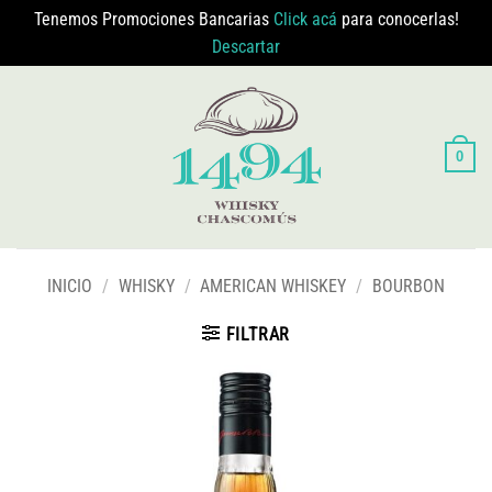
Tenemos Promociones Bancarias
Click acá
para conocerlas!
Descartar
Saltar
al
contenido
0
INICIO
/
WHISKY
/
AMERICAN WHISKEY
/
BOURBON
FILTRAR