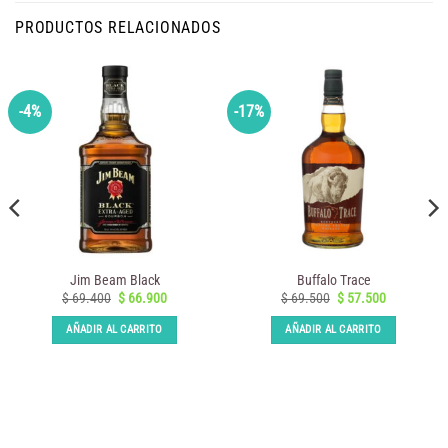
PRODUCTOS RELACIONADOS
-4%
-17%
Jim Beam Black
Buffalo Trace
El
El
El
El
$
69.400
$
66.900
$
69.500
$
57.500
precio
precio
precio
precio
original
actual
original
actual
AÑADIR AL CARRITO
AÑADIR AL CARRITO
era:
es:
era:
es:
$ 69.400.
$ 66.900.
$ 69.500.
$ 57.500.