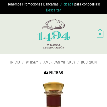
Tenemos Promociones Bancarias
Click acá
para conocerlas!
Descartar
Saltar
al
contenido
0
INICIO
/
WHISKY
/
AMERICAN WHISKEY
/
BOURBON
FILTRAR