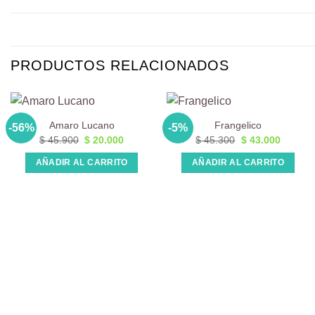
PRODUCTOS RELACIONADOS
Amaro Lucano
Frangelico
-56%
-5%
El
El
El
El
$
45.900
$
20.000
$
45.300
$
43.000
precio
precio
precio
precio
original
actual
original
actual
AÑADIR AL CARRITO
AÑADIR AL CARRITO
era:
es:
era:
es:
$ 45.900.
$ 20.000.
$ 45.300.
$ 43.00