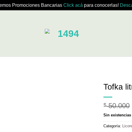
emos Promociones Bancarias
Click acá
para conocerlas!
Desca
Tofka lit
50.000
$
Sin existencias
Categoría:
Licor