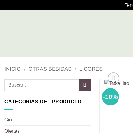
Ten
Saltar
al
contenido
INICIO
/
OTRAS BEBIDAS
/
LICORES
Buscar
por:
-10%
CATEGORÍAS DEL PRODUCTO
Gin
Ofertas