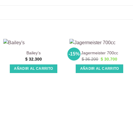
Bailey’s
Jagermeister 700cc
-15%
El
El
$
32.300
$
36.200
$
30.700
precio
precio
original
actual
AÑADIR AL CARRITO
AÑADIR AL CARRITO
era:
es:
0.
$ 36.200.
$ 30.700