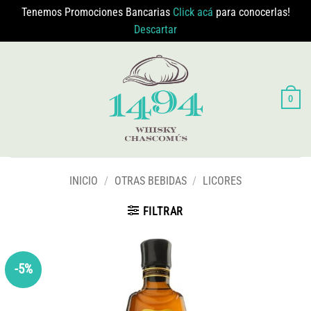
Tenemos Promociones Bancarias
Click acá
para conocerlas!
Descartar
Saltar
al
contenido
0
INICIO
/
OTRAS BEBIDAS
/
LICORES
FILTRAR
-5%