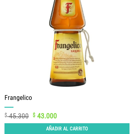
Frangelico
El
El
$
45.300
$
43.000
precio
precio
original
actual
AÑADIR AL CARRITO