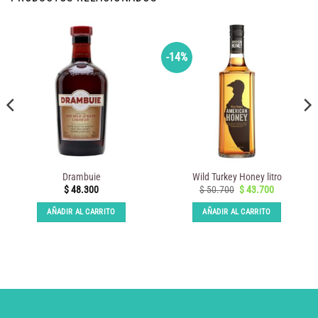
-14%
Drambuie
Wild Turkey Honey litro
El
El
$
48.300
$
50.700
$
43.700
precio
precio
original
actual
AÑADIR AL CARRITO
AÑADIR AL CARRITO
era:
es:
$ 50.700.
$ 43.700.