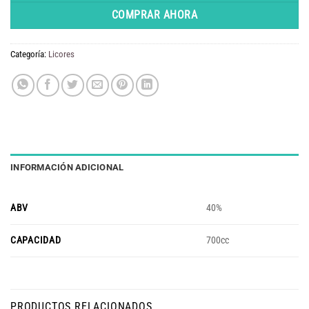
era:
es:
COMPRAR AHORA
$ 45.300.
$ 43.000.
Categoría:
Licores
INFORMACIÓN ADICIONAL
ABV
40%
CAPACIDAD
700cc
PRODUCTOS RELACIONADOS