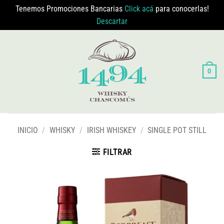
Tenemos Promociones Bancarias
Click acá
para conocerlas!
Descartar
Saltar
al
contenido
0
INICIO
/
WHISKY
/
IRISH WHISKEY
/
SINGLE POT STILL
FILTRAR