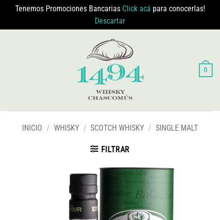
Tenemos Promociones Bancarias
Click acá
para conocerlas!
Descartar
Saltar
al
contenido
0
INICIO
/
WHISKY
/
SCOTCH WHISKY
/
SINGLE MALT
FILTRAR