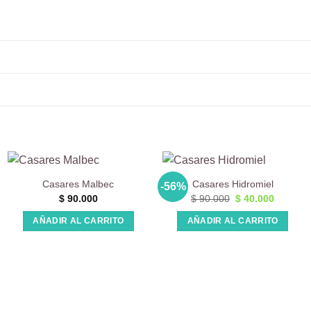
Casares Malbec
Casares Hidromiel
-56%
El
El
$
90.000
$
90.000
$
40.000
precio
precio
original
actual
AÑADIR AL CARRITO
AÑADIR AL CARRITO
era:
es:
$ 90.000.
$ 40.000