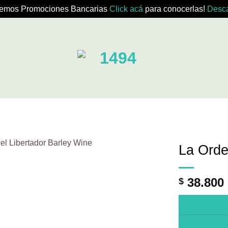
emos Promociones Bancarias
Click acá
para conocerlas!
Desca
La Orde
38.800
$