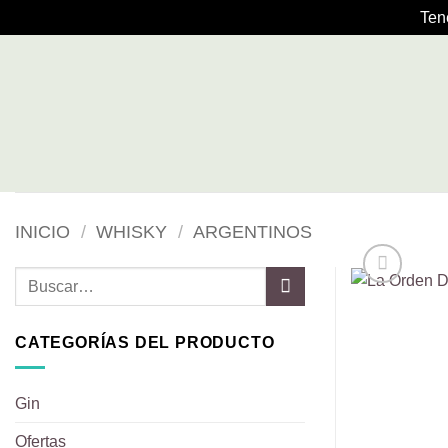
Ten
Saltar
al
contenido
INICIO
/
WHISKY
/
ARGENTINOS
Buscar
por:
CATEGORÍAS DEL PRODUCTO
Gin
Ofertas