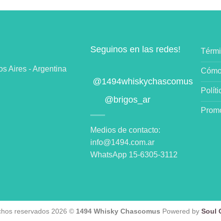
Seguinos en las redes!
Térmi
 Aires - Argentina
Cómo
@1494whiskychascomus
Polít
@brigos_ar
Promo
Medios de contacto:
info@1494.com.ar
WhatsApp 15-6305-3112
chos reservados 2026 ©
1494 Whisky Chascomus
Powered by
Soul C