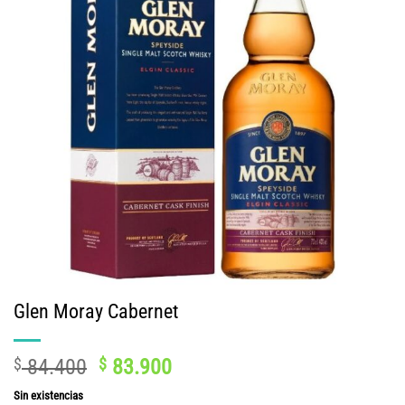
Glen Moray Cabernet
El
El
$
84.400
$
83.900
precio
precio
Sin existencias