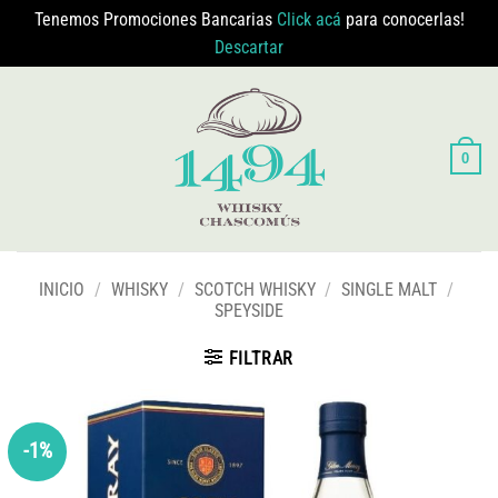
Tenemos Promociones Bancarias
Click acá
para conocerlas!
Descartar
Saltar
al
contenido
0
INICIO
/
WHISKY
/
SCOTCH WHISKY
/
SINGLE MALT
/
SPEYSIDE
FILTRAR
-1%