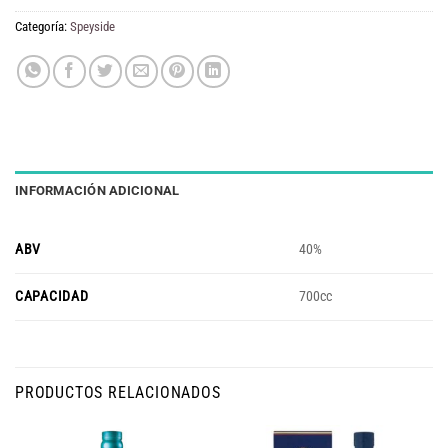
original
actual
era:
es:
Categoría:
Speyside
$ 84.400.
$ 83.900.
INFORMACIÓN ADICIONAL
ABV
40%
CAPACIDAD
700cc
PRODUCTOS RELACIONADOS