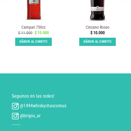
Campari 750cc
Cinzano Rosso
El
El
$
11.000
$
10.000
$
10.000
precio
precio
original
actual
AÑADIR AL CARRITO
AÑADIR AL CARRITO
era:
es:
$ 11.000.
$ 10.000.
Seguinos en las redes!
@1494whiskychascomus
@brigos_ar