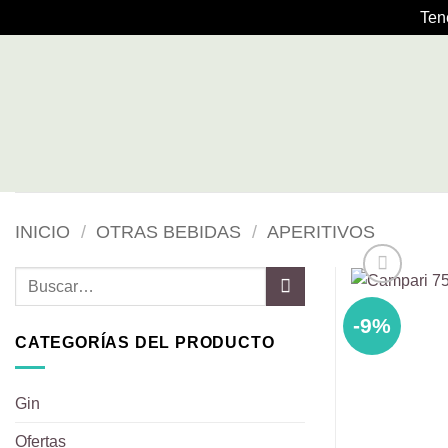
Ten
Saltar
al
contenido
INICIO
/
OTRAS BEBIDAS
/
APERITIVOS
Buscar
por:
-9%
CATEGORÍAS DEL PRODUCTO
Gin
Ofertas