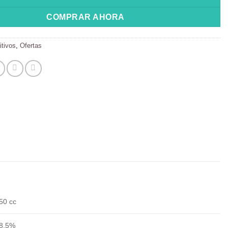
$ 11.000.
$ 10.000.
COMPRAR AHORA
itivos
,
Ofertas
50 cc
8,5%