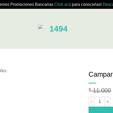
emos Promociones Bancarias
Click acá
para conocerlas!
Desca
Campar
11.000
$
Campari 750cc