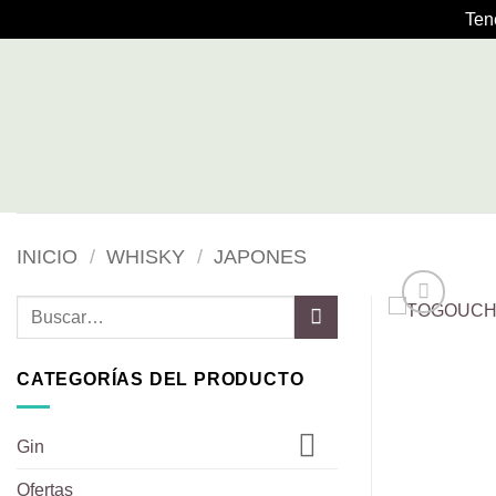
Ten
Saltar
al
contenido
INICIO
/
WHISKY
/
JAPONES
Buscar
por:
CATEGORÍAS DEL PRODUCTO
Gin
Ofertas