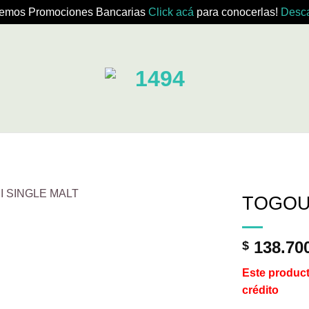
emos Promociones Bancarias
Click acá
para conocerlas!
Desca
TOGOU
138.70
$
Este product
crédito