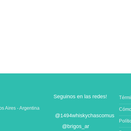
Seguinos en las redes!
Térmi
 Aires - Argentina
Cómo
@1494whiskychascomus
Polít
@brigos_ar