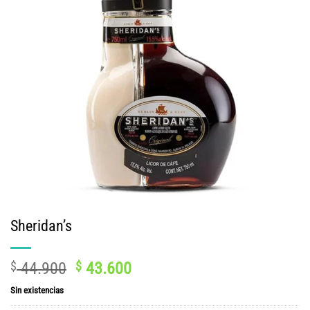
Sheridan’s
El
El
$
44.900
$
43.600
precio
precio
Sin existencias
original
actual