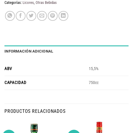
era:
es:
Categorías:
Licores
,
Otras Bebidas
$ 44.900.
$ 43.600.
INFORMACIÓN ADICIONAL
ABV
15,5%
CAPACIDAD
750cc
PRODUCTOS RELACIONADOS