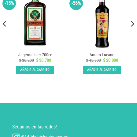
-15%
-56%
Jagermeister 700cc
Amaro Lucano
El
El
El
El
$
36.200
$
30.700
$
45.900
$
20.000
precio
precio
precio
precio
original
actual
original
actual
AÑADIR AL CARRITO
AÑADIR AL CARRITO
era:
es:
era:
es:
.
$ 36.200.
$ 30.700.
$ 45.900.
$ 20.000.
Seguinos en las redes!
@1494whiskychascomus