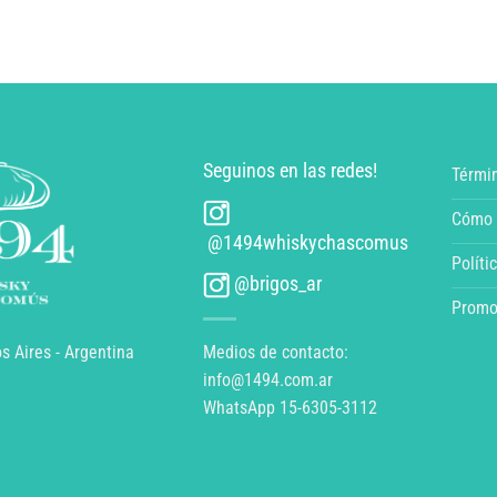
Seguinos en las redes!
Térmi
Cómo 
@1494whiskychascomus
Políti
@brigos_ar
Promo
 Aires - Argentina
Medios de contacto:
info@1494.com.ar
WhatsApp 15-6305-3112