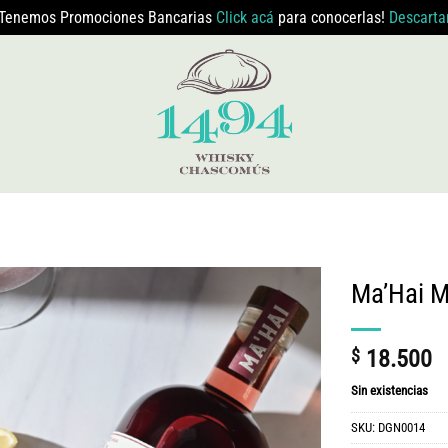
Tenemos Promociones Bancarias
Click acá
para conocerlas!
Descarta
Ma’Hai M
$
18.500
Sin existencias
SKU:
DGN0014