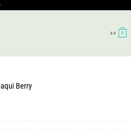
r
0
$
0
aqui Berry