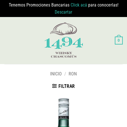
Tenemos Promociones Bancarias
Click acá
para conocerlas!
Descartar
Saltar
al
contenido
0
INICIO
/
RON
FILTRAR