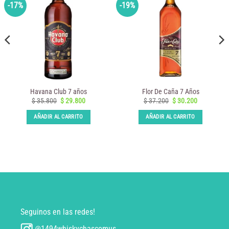
-17%
-19%
Havana Club 7 años
Flor De Caña 7 Años
El
El
El
El
$
35.800
$
29.800
$
37.200
$
30.200
precio
precio
precio
precio
original
actual
original
actual
AÑADIR AL CARRITO
AÑADIR AL CARRITO
era:
es:
era:
es:
$ 35.800.
$ 29.800.
$ 37.200.
$ 30.200.
Seguinos en las redes!
@1494whiskychascomus