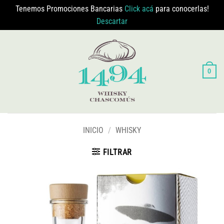
Tenemos Promociones Bancarias
Click acá
para conocerlas!
Descartar
Saltar
al
contenido
0
INICIO
/
WHISKY
FILTRAR